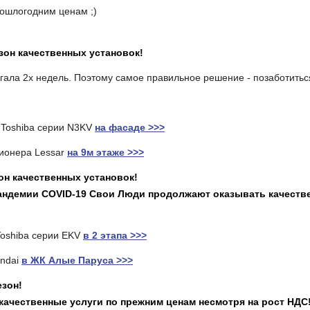
ошлогодним ценам ;)
зон качественных установок!
игала 2х недель. Поэтому самое правильное решение - позаботитьс
 Toshiba серии N3KV
на фасаде >>>
ионера Lessar
на 9м этаже >>>
он качественных установок!
андемии COVID-19 Свои Люди продолжают оказывать качестве
Toshiba серии EKV
в 2 этапа >>>
undai
в ЖК Алые Паруса >>>
езон!
ачественные услуги по прежним ценам несмотря на рост НДС