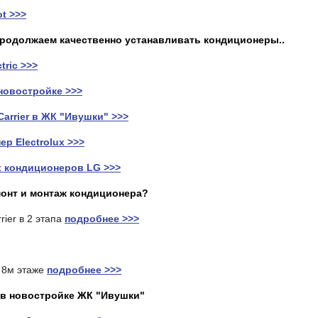
t >>>
 продолжаем качественно устанавливать кондиционеры..
tric >>>
новостройке >>>
arrier в ЖК "Ивушки" >>>
р Electrolux >>>
 кондиционеров LG >>>
емонт и монтаж кондиционера?
ier в 2 этапа
подробнее >>>
 8м этаже
подробнее >>>
r в новостройке ЖК "Ивушки"