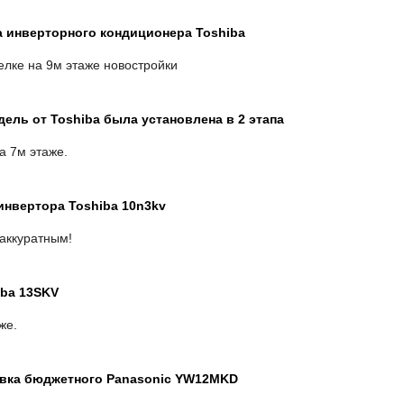
ка инверторного кондиционера Toshiba
елке на 9м этаже новостройки
дель от Toshiba была установлена в 2 этапа
а 7м этаже.
 инвертора Toshiba 10n3kv
аккуратным!
iba 13SKV
же.
новка бюджетного Panasonic YW12MKD