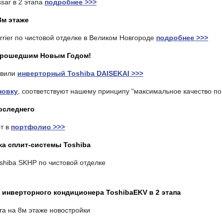
sar в 2 этапа
подробнее >>>
 8м этаже
rier по чистовой отделке в Великом Новгороде
подробнее >>>
с прошедшим Новым Годом!
овили
инверторный Toshiba DAISEKAI >>>
новку
, соответствуют нашему принципу "максимальное качество п
последнего
т в
портфолио >>>
ка сплит-системы Toshiba
shiba SKHP по чистовой отделке
а инверторного кондиционера ToshibaEKV в 2 этапа
а на 8м этаже новостройки