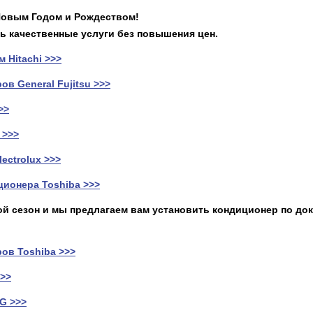
 Новым Годом и Рождеством!
ь качественные услуги без повышения цен.
 Hitachi >>>
в General Fujitsu >>>
>>
 >>>
ectrolux >>>
ционера Toshiba >>>
ной сезон и мы предлагаем вам установить кондиционер по д
ов Toshiba >>>
>>>
G >>>