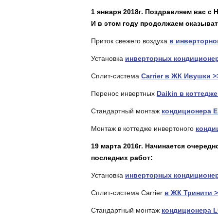
1 января 2018г. Поздравляем вас с
И в этом году продолжаем оказыват
Приток свежего воздуха
в инверторном
Установка
инверторных кондиционеро
Сплит-система
Carrier в ЖК Ивушки >
Перенос инвертных
Daikin в коттедже
Стандартный монтаж
кондиционера El
Монтаж в коттедже инвертоного
конди
19 марта 2016г. Начинается очеред
последних работ:
Установка
инверторных кондиционер
Сплит-система Carrier
в ЖК Тринити 
Стандартный монтаж
кондиционера L